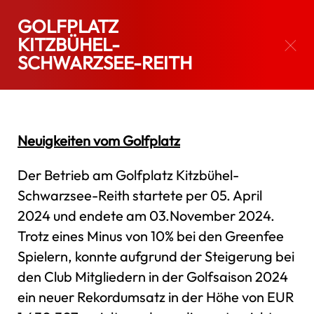
GOLFPLATZ
KITZBÜHEL TOURISMUS
GESCHÄFTSBERICHT 2024
KITZBÜHEL-
#wirsind
SCHWARZSEE-REITH
KITZBÜHEL
Neuigkeiten vom Golfplatz
Der Betrieb am Golfplatz Kitzbühel-
SCROLL
Schwarzsee-Reith startete per 05. April
2024 und endete am 03.November 2024.
Trotz eines Minus von 10% bei den Greenfee
Spielern, konnte aufgrund der Steigerung bei
den Club Mitgliedern in der Golfsaison 2024
ein neuer Rekordumsatz in der Höhe von EUR